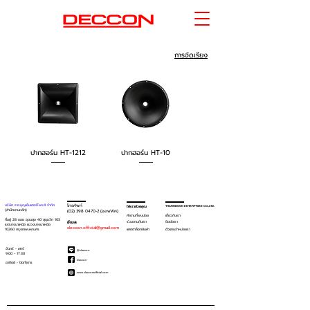
การจัดเรียง
ปากฮอร์น HT-1212
ปากฮอร์น HT-10
โทรศัพท์
บริษัท ธารบุญเอ็นเตอร์ไพรส์ จำกัด
ให้เราช่วยคุณ
THARNBOON ENTERPRISE CO.,LTD.
(สำนักงานหลัก)
(02) 398 0470-2
(ออฟฟิศ)
คำถามที่พบบ่อย
เกี่ยวกับเรา
ที่อยู่ 28 ซอย อุดมสุข 40 สุขุมวิท 103
อีเมล
ร่วมงานกับเรา
ติดต่อเรา
เขตบางนาเหนือ เเขวงบางนาเหนือ
deccon.official@gmail.com
10260 กรุงเทพมหานคร
เเคตตาล็อกสินค้า
ตัวเเทนจำหน่ายเรา
จันทร์ - เสาร์
@deccon
9.00 - 17.30
Deccon
อาทิตย์ -
ปิดทำการ
www.decconofficial.com