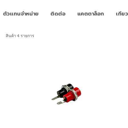
ตัวเเทนจำหน่าย
ติดต่อ
แคตตาล็อก
เกียว
สินค้า 4 รายการ