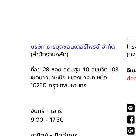
บริษัท ธารบุญเอ็นเตอร์ไพรส์ จำกัด
โทร
(สำนักงานหลัก)
(02
ที่อยู่ 28 ซอย อุดมสุข 40 สุขุมวิท 103
อีเ
เขตบางนาเหนือ เเขวงบางนาเหนือ
dec
10260 กรุงเทพมหานคร
จันทร์ - เสาร์
9.00 - 17.30
อาทิตย์ -
ปิดทำการ