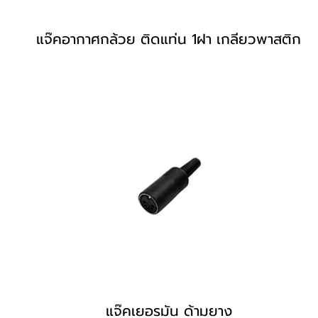
แจ๊คอากาศกล้วย ติดแท่น 1ฝา เกลียวพาสติก
แจ๊คเยอรมัน ด้ามยาง