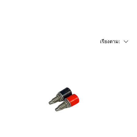
เรียงตาม: