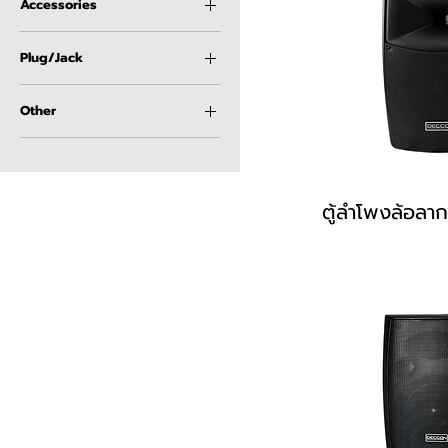
Accessories
ขาแขวนทีวี
ขาตั้งตู้ลำโพง
ขาแขวนตู้ลำโพงติดผนัง
ขาตั้งไมโครโฟน
Plug/Jack
ขาตั้งตู้ลำโพง
ท่อลม และ มุมตู้ลำโพง
ปลั๊ก AUX
แท็ปลำโพง
Other
ปลั๊ก AUX 6.3 มม
ไบดิ้งบอร์ด
หัวปลั๊ก BNC
คาปาซิเตอร์
ไบดิ้งโพสต์
หัวปลั๊ก DC และ Adaptor
คาปาซิเตอร์มอเตอร์พัดลม
หน้ากากลำโพง
หัวปลั๊ก F-Type และ TNC
ปากคีบ
ตู้ลำโพงล้อลาก
หูจับตู้ลำโพง
หัวปลั๊ก RCA
พัดลมระบายอากาศ
ปากฮอร์น
หัวปลั๊ก XLR
ฟิวส์
หัวปลั๊กจุดบุหรี่/แมชชิ่ง/
สปริตเตอร์ และ รางถ่าน
เครื่องส่ง
สวิตช์กดติด - กดดับ /
หัวปลั๊กสปีคคอน
สวิตช์เลื่อน
หัวปลั๊กอากาศกล้วย
สวิตช์กดติด เเละ สวิตช์กดดับ
แจ็ค AUX
สวิตช์กระดก
หัวแจ๊ค XLR
สวิตช์เครื่องบิน เเละ สวิตช์
กดโคมไฟ
หัวแจ๊ค BNC และ TNC
สวิตช์โยก เปิด-ปิด
หัวแจ๊ค DC และ F-Type