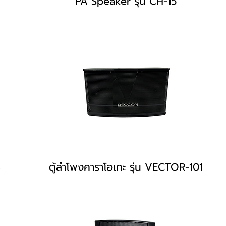
PA Speaker รุ่น CH-15
B
ตู้ลำโพงคาราโอเกะ รุ่น VECTOR-101