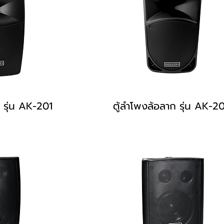
 รุ่น AK-201
ตู้ลำโพงล้อลาก รุ่น AK-2