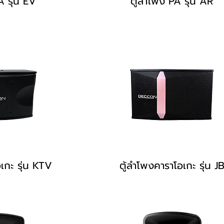
A รุ่น EV
ตู้ลำโพง PA รุ่น AR
เกะ รุ่น KTV
ตู้ลำโพงคาราโอเกะ รุ่น J