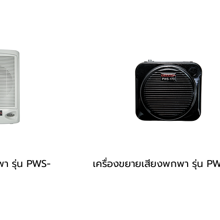
า รุ่น PWS-
เครื่องขยายเสียงพกพา รุ่น P