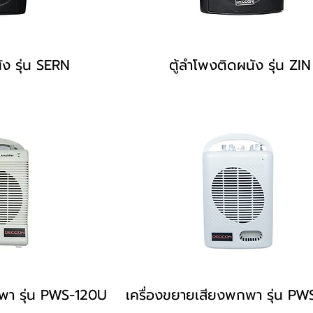
ัง รุ่น SERN
ตู้ลำโพงติดผนัง รุ่น ZIN
พา รุ่น PWS-120U
เครื่องขยายเสียงพกพา รุ่น P