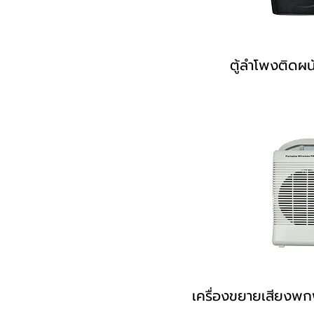
หัวแจ๊ค RCA
หัวแจ๊ค อากาศกล้วย และ
เยอรมัน
หัวแจ๊คสปีคคอน และ 75
ตู้ลำโพงติดผน
โอห์ม
เครื่องขยายเสียงพก