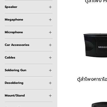
ตู้ลำโพง P
เครื่องขยายเสียง
ดอกลำโพงคอมเพลสชั่น
Speaker
ดอกลำโพงโคแอกเชียล
ดอกลำโพงซับวูฟเฟอร์
ลำโพงทวิตเตอร์ปากแตร
ดอกลำโพงซุปเปอร์ทวิตเตอร์
Megaphone
ลำโพงเปียโซ่ไซเรน
ดอกลำโพงโดมทวิตเตอร์
ลำโพงฮอร์น
โทรโข่ง
ดอกลำโพงโดมทวิตเตอร์
Microphone
รถยนต์
ไมโครโฟนประชุม
ดอกลำโพงโดมมิดเรนจ์
Car Accessories
ไมโครโฟนสาย
ดอกลำโพงทวิตเตอร์เปียโซ่
ขาตั้งไมโครโฟน
เครื่องขยายเสียงรถยนต์
ดอกลำโพงมิดเรนจ์
คอสวมไมโครโฟน
Cables
วงจรแบ่งความถี่รถยนต์
ดอกลำโพงวูฟเฟอร์
ไมโครโฟนไร้สายแบบแร็ค
สาย RCA และ AUX
วอยซ์คอยล์ดอกลำโพง
ไมโครโฟนไร้สายแบบพกพา
Soldering Gun
สายลำโพง และ HDMI
ท่อหด และ สายรัด
ปลาย และ ไส้หัวแร้ง
ตู้ลำโพงคาราโอ
อุปกรณ์โทรศัพท์
Desoldering
หัวแร้งปืน หัวแร้งแช่
ปืนยิงกาว และ ที่ดูดตะกั่ว
Mount/Stand
ขาแขวนตู้ลำโพงติดผนัง