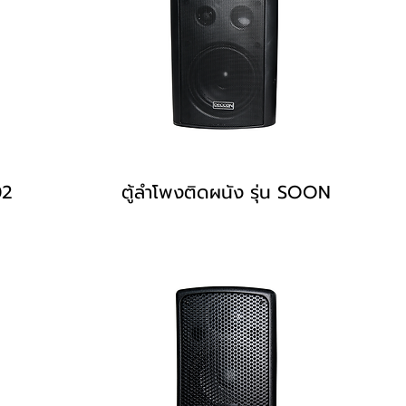
02
ตู้ลำโพงติดผนัง รุ่น SOON