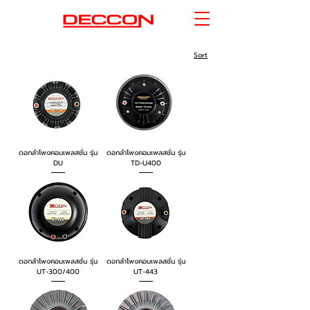
Sort
ดอกลำโพงคอมเพลสชั่น รุ่น
ดอกลำโพงคอมเพลสชั่น รุ่น
DU
TD-U400
ดอกลำโพงคอมเพลสชั่น รุ่น
ดอกลำโพงคอมเพลสชั่น รุ่น
UT-300/400
UT-443