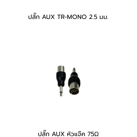
ปลั๊ก AUX TR-MONO 2.5 มม.
ปลั๊ก AUX หัวแจ๊ค 75Ω