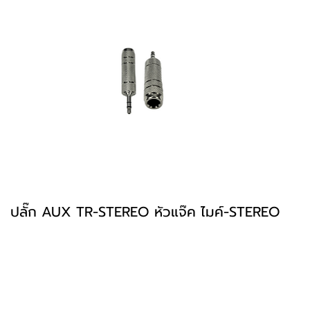
ปลั๊ก AUX TR-STEREO หัวแจ๊ค ไมค์-STEREO