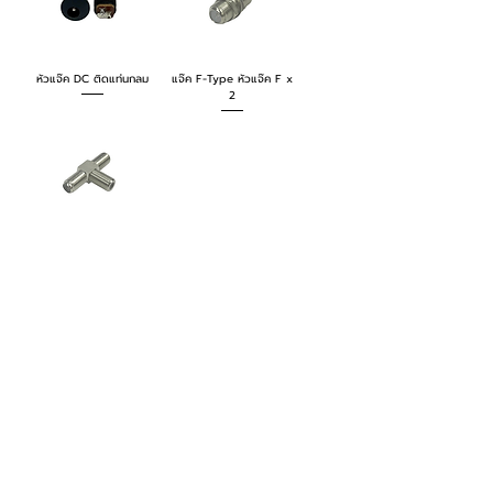
หัวแจ๊ค DC ติดแท่นกลม
แจ๊ค F-Type หัวแจ๊ค F x
2
แจ๊ค F-Type หัวแจ๊ค F x
3
โทรศัพท์
บริษัท ธารบุญเอ็นเตอร์ไพรส์ จำกัด
ให้เราช่วยคุณ
THARNBOON ENTERPRISE CO.,LTD.
(สำนักงานหลัก)
(02) 398 0470-2
(ออฟฟิศ)
คำถามที่พบบ่อย
เกี่ยวกับเรา
ที่อยู่ 28 ซอย อุดมสุข 40 สุขุมวิท 103
อีเมล
ร่วมงานกับเรา
ติดต่อเรา
เขตบางนาเหนือ เเขวงบางนาเหนือ
deccon.official@gmail.com
เเคตตาล็อกสินค้า
ตัวเเทนจำหน่ายเรา
10260 กรุงเทพมหานคร
จันทร์ - เสาร์
@deccon
9.00 - 17.30
Deccon
อาทิตย์ -
ปิดทำการ
www.decconofficial.com