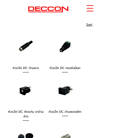
Sort
หัวแจ๊ค DC ด้ามยาง
หัวแจ๊ค DC ทรงขันน็อต
หัวแจ๊ค DC ติดแท่น ขาด้าน
หัวแจ๊ค DC ด้ามพลาสติก
ล่าง