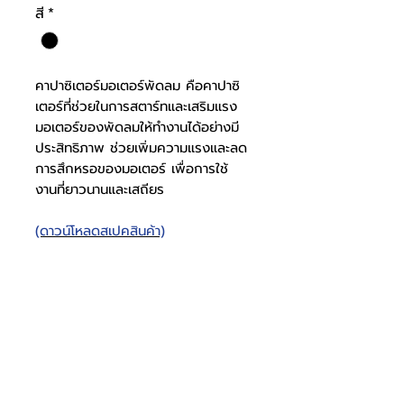
สี
*
คาปาซิเตอร์มอเตอร์พัดลม คือคาปาซิ
เตอร์ที่ช่วยในการสตาร์ทและเสริมแรง
มอเตอร์ของพัดลมให้ทำงานได้อย่างมี
ประสิทธิภาพ ช่วยเพิ่มความแรงและลด
การสึกหรอของมอเตอร์ เพื่อการใช้
งานที่ยาวนานและเสถียร
(ดาวน์โหลดสเปคสินค้า)
คาปาซิเตอร์มอเตอร์พัดลม
ZEN ไร้สาย
สเปคคาปาซิ
ไม่มีสาย
เตอร์
โทรศัพท์
บริษัท ธารบุญเอ็นเตอร์ไพรส์ จำกัด
ให้เราช่วยคุณ
THARNBOON ENTERPRISE CO.,LTD.
(สำนักงานหลัก)
(02) 398 0470-2
(ออฟฟิศ)
คำถามที่พบบ่อย
เกี่ยวกับเรา
ที่อยู่ 28 ซอย อุดมสุข 40 สุขุมวิท 103
อีเมล
ร่วมงานกับเรา
ติดต่อเรา