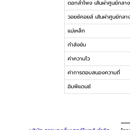
ดอกลำโพง เส้นผ่าศูนย์กลาง
วอยซ์คอยล์ เส้นผ่าศูนย์กลา
แม่เหล็ก
กำลังขับ
ค่าความไว
ค่าการตอบสนองความถี่
อิมพีแดนซ์