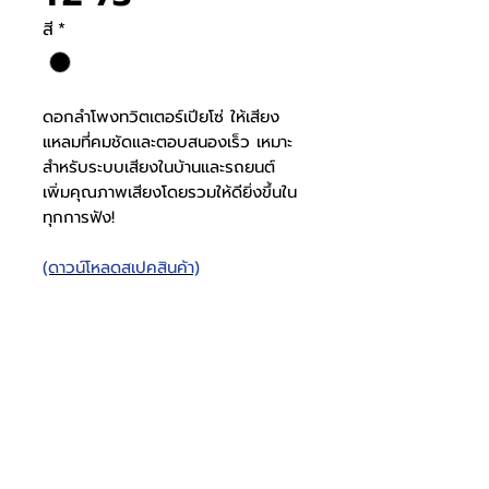
สี
*
ดอกลำโพงทวิตเตอร์เปียโซ่ ให้เสียง
แหลมที่คมชัดและตอบสนองเร็ว เหมาะ
สำหรับระบบเสียงในบ้านและรถยนต์
เพิ่มคุณภาพเสียงโดยรวมให้ดียิ่งขึ้นใน
ทุกการฟัง!
(ดาวน์โหลดสเปคสินค้า)
TZ-73
วัสดุลำโพง
พลาสติก
สีดำ
โทรศัพท์
บริษัท ธารบุญเอ็นเตอร์ไพรส์ จำกัด
ให้เราช่วยคุณ
THARNBOON ENTERPRISE CO.,LTD.
(สำนักงานหลัก)
(02) 398 0470-2
(ออฟฟิศ)
คำถามที่พบบ่อย
เกี่ยวกับเรา
ที่อยู่ 28 ซอย อุดมสุข 40 สุขุมวิท 103
อีเมล
ร่วมงานกับเรา
ติดต่อเรา
เขตบางนาเหนือ เเขวงบางนาเหนือ
deccon.official@gmail.com
เเคตตาล็อกสินค้า
ตัวเเทนจำหน่ายเรา
10260 กรุงเทพมหานคร
ดอกลำโพง เส้น
4"
จันทร์ - เสาร์
@deccon