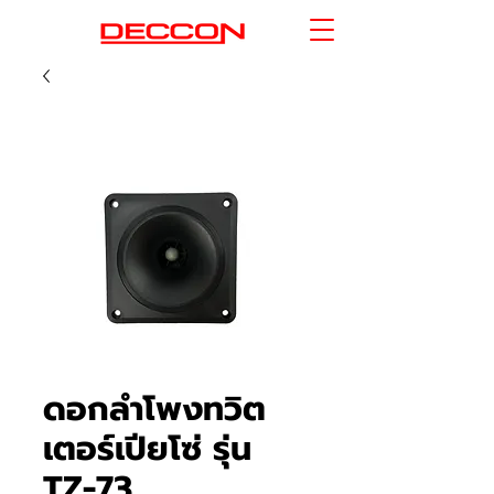
ดอกลำโพงทวิต
เตอร์เปียโซ่ รุ่น
TZ-73