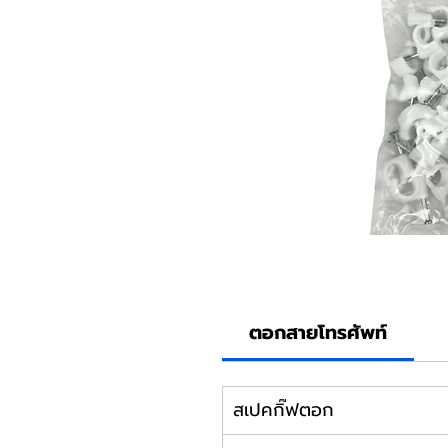
ตอกสายโทรศัพท์
สเปคกิ๊ฟตอก