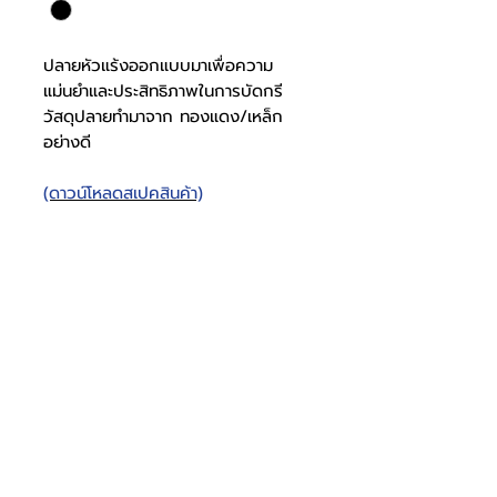
ปลายหัวแร้งออกแบบมาเพื่อความ
แม่นยำและประสิทธิภาพในการบัดกรี
วัสดุปลายทำมาจาก ทองแดง/เหล็ก
อย่างดี
(ดาวน์โหลดสเปคสินค้า)
TIP30
วัสดุ
ทองแดง/เหล็ก
ปลายหัว
โทรศัพท์
บริษัท ธารบุญเอ็นเตอร์ไพรส์ จำกัด
ให้เราช่วยคุณ
THARNBOON ENTERPRISE CO.,LTD.
(สำนักงานหลัก)
(02) 398 0470-2
(ออฟฟิศ)
คำถามที่พบบ่อย
เกี่ยวกับเรา
แร้ง
ที่อยู่ 28 ซอย อุดมสุข 40 สุขุมวิท 103
อีเมล
ร่วมงานกับเรา
ติดต่อเรา
เขตบางนาเหนือ เเขวงบางนาเหนือ
deccon.official@gmail.com
เเคตตาล็อกสินค้า
ตัวเเทนจำหน่ายเรา
10260 กรุงเทพมหานคร
จันทร์ - เสาร์
@deccon
9.00 - 17.30
ลักษณะ
เปลี่ยนปลายหัว
Deccon
อาทิตย์ -
ปิดทำการ
www.decconofficial.com
การใช้
แร้งแช่หรือปืน
งาน