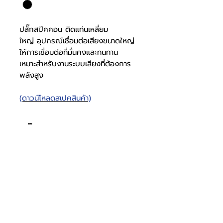
ปลั๊กสปีคคอน ติดแท่นเหลี่ยม
ใหญ่ อุปกรณ์เชื่อมต่อเสียงขนาดใหญ่
ให้การเชื่อมต่อที่มั่นคงและทนทาน
เหมาะสำหรับงานระบบเสียงที่ต้องการ
พลังสูง
(ดาวน์โหลดสเปคสินค้า)
ปลั๊กสปีคคอน ติดแท่น
เหลี่ยมใหญ่
สเปคปลั๊กส
1017000101
ปีคคอน
โทรศัพท์
บริษัท ธารบุญเอ็นเตอร์ไพรส์ จำกัด
ให้เราช่วยคุณ
THARNBOON ENTERPRISE CO.,LTD.
(สำนักงานหลัก)
(02) 398 0470-2
(ออฟฟิศ)
คำถามที่พบบ่อย
เกี่ยวกับเรา
ที่อยู่ 28 ซอย อุดมสุข 40 สุขุมวิท 103
อีเมล
ร่วมงานกับเรา
ติดต่อเรา
เขตบางนาเหนือ เเขวงบางนาเหนือ
deccon.official@gmail.com
เเคตตาล็อกสินค้า
ตัวเเทนจำหน่ายเรา
10260 กรุงเทพมหานคร
วัสดุแจ๊ค
พลาสติก
จันทร์ - เสาร์
@deccon
9.00 - 17.30
Deccon
อาทิตย์ -
ปิดทำการ