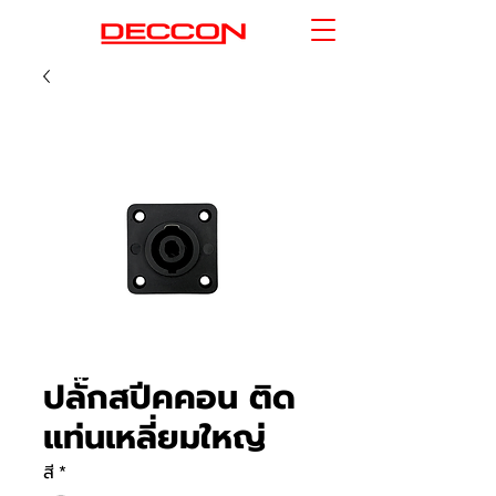
ปลั๊กสปีคคอน ติด
แท่นเหลี่ยมใหญ่
สี
*