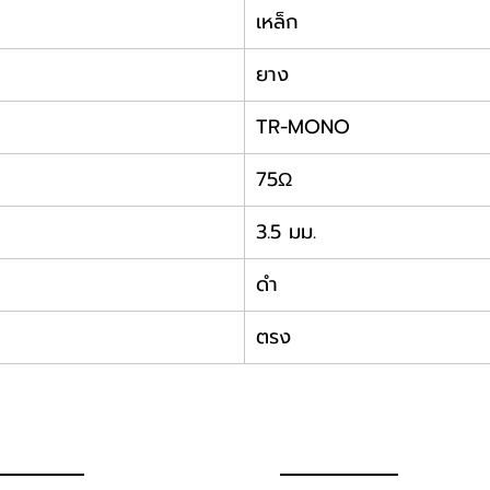
เหล็ก
ยาง
TR-MONO
75Ω
3.5 มม.
ดำ
ตรง