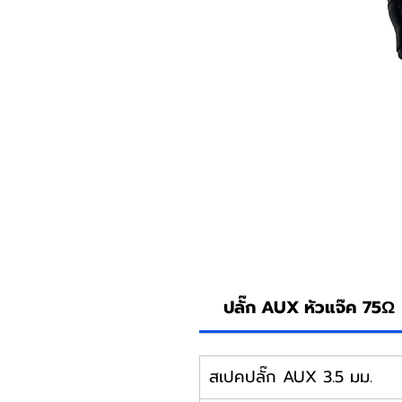
ปลั๊ก AUX หัวแจ๊ค 75Ω
สเปคปลั๊ก AUX 3.5 มม.