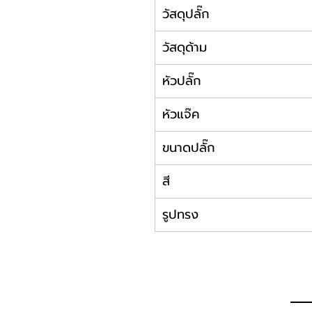
วัสดุปลั๊ก
วัสดุด้าม
หัวปลั๊ก
หัวแจ๊ค
ขนาดปลั๊ก
สี
รูปทรง