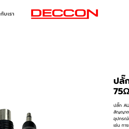
กับเรา
ปลั
75
ปลั๊ก AU
สัญญาณเ
อุปกรณ์
เช่น การ