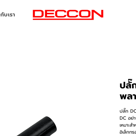
กับเรา
ปลั๊
พลา
ปลั๊ก DC
DC อย่า
เหมาะสำ
อิเล็กท