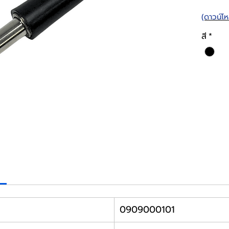
(ดาวน์โ
สี
*
0909000101