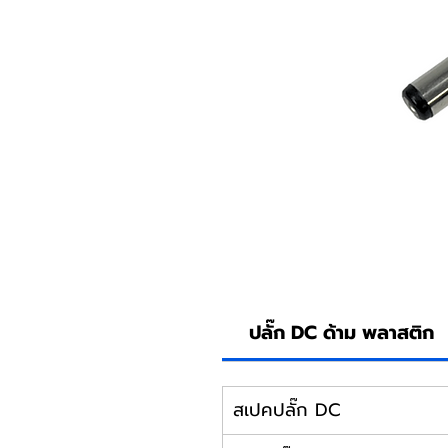
ปลั๊ก DC ด้าม พลาสติก
สเปคปลั๊ก DC