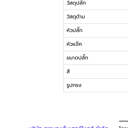
วัสดุปลั๊ก
วัสดุด้าม
หัวปลั๊ก
หัวแจ๊ค
ขนาดปลั๊ก
สี
รูปทรง