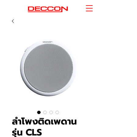
ลำโพงติดเพดาน
รุ่น CLS