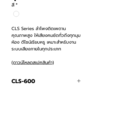
สี
*
CLS Series ลำโพงติดเพดาน
คุณภาพสูง ให้เสียงคมชัดทั่วถึงทุกมุม
ห้อง ดีไซน์เรียบหรู เหมาะสำหรับงาน
ระบบเสียงภายในทุกประเภท
(ดาวน์โหลดสเปคสินค้า)
CLS-600
ระบบเสียง
2 ทาง
CLS-800
วัสดุตู้ลำโพง
พลาสติก สี
ระบบเสียง
2 ทาง
ขาว
โทรศัพท์
บริษัท ธารบุญเอ็นเตอร์ไพรส์ จำกัด
ให้เราช่วยคุณ
THARNBOON ENTERPRISE CO.,LTD.
(สำนักงานหลัก)
(02) 398 0470-2
(ออฟฟิศ)
วัสดุตู้ลำโพง
พลาสติก สี
คำถามที่พบบ่อย
เกี่ยวกับเรา
ที่อยู่ 28 ซอย อุดมสุข 40 สุขุมวิท 103
อีเมล
ร่วมงานกับเรา
ติดต่อเรา
เขตบางนาเหนือ เเขวงบางนาเหนือ
deccon.official@gmail.com
10260 กรุงเทพมหานคร
เเคตตาล็อกสินค้า
ตัวเเทนจำหน่ายเรา