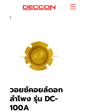
วอยซ์คอยล์ดอก
ลำโพง รุ่น DC-
100A