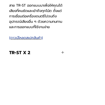
สาย TR-ST ออกแบบมาเพื่อให้คุณได้
เสียงที่คมชัดและเข้าถึงทุกโน้ต ตั้งแต่
การเชื่อมต่อเครื่องดนตรีไปจนถึง
อุปกรณ์เสียงอื่น ๆ ด้วยความทนทาน
และการออกแบบที่ใช้งานง่าย
(ดาวน์โหลดสเปคสินค้า)
TR-ST X 2
ประกอบ
RCA x 2 และ
TR-ST X3
ด้วย
TR-ST x 1
ประกอบ
TR-ST x 3
สีสาย
RCA สีแดง x 1
ด้วย
โทรศัพท์
บริษัท ธารบุญเอ็นเตอร์ไพรส์ จำกัด
ให้เราช่วยคุณ
THARNBOON ENTERPRISE CO.,LTD.
(สำนักงานหลัก)
(02) 398 0470-2
(ออฟฟิศ)
RCA สีขาว x 1
คำถามที่พบบ่อย
เกี่ยวกับเรา
ที่อยู่ 28 ซอย อุดมสุข 40 สุขุมวิท 103
อีเมล
ร่วมงานกับเรา
ติดต่อเรา
เขตบางนาเหนือ เเขวงบางนาเหนือ
deccon.official@gmail.com
เเคตตาล็อกสินค้า
ตัวเเทนจำหน่ายเรา
10260 กรุงเทพมหานคร
TR-ST สีดำ x 1
สีสาย
TR-ST สีดำ x
จันทร์ - เสาร์
@deccon
9.00 - 17.30
3
Deccon
อาทิตย์ -
ปิดทำการ
www.decconofficial.com