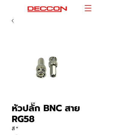
หัวปลั๊ก BNC สาย
RG58
สี
*