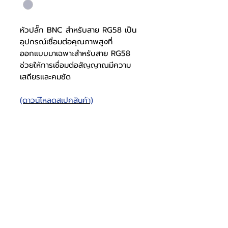
หัวปลั๊ก BNC สำหรับสาย RG58 เป็น
อุปกรณ์เชื่อมต่อคุณภาพสูงที่
ออกแบบมาเฉพาะสำหรับสาย RG58
ช่วยให้การเชื่อมต่อสัญญาณมีความ
เสถียรและคมชัด
(ดาวน์โหลดสเปคสินค้า)
หัวปลั๊ก BNC สาย RG58
สเปคปลั๊ก
0905000307
BNC
โทรศัพท์
บริษัท ธารบุญเอ็นเตอร์ไพรส์ จำกัด
ให้เราช่วยคุณ
THARNBOON ENTERPRISE CO.,LTD.
(สำนักงานหลัก)
(02) 398 0470-2
(ออฟฟิศ)
คำถามที่พบบ่อย
เกี่ยวกับเรา
ที่อยู่ 28 ซอย อุดมสุข 40 สุขุมวิท 103
อีเมล
ร่วมงานกับเรา
ติดต่อเรา
เขตบางนาเหนือ เเขวงบางนาเหนือ
deccon.official@gmail.com
เเคตตาล็อกสินค้า
ตัวเเทนจำหน่ายเรา
10260 กรุงเทพมหานคร
วัสดุปลั๊ก
เหล็ก
จันทร์ - เสาร์
@deccon
9.00 - 17.30
Deccon
อาทิตย์ -
ปิดทำการ
วัสดุด้าม
เหล็กเกลียว
www.decconofficial.com