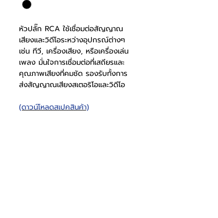
หัวปลั๊ก RCA ใช้เชื่อมต่อสัญญาณ
เสียงและวิดีโอระหว่างอุปกรณ์ต่างๆ
เช่น ทีวี, เครื่องเสียง, หรือเครื่องเล่น
เพลง มั่นใจการเชื่อมต่อที่เสถียรและ
คุณภาพเสียงที่คมชัด รองรับทั้งการ
ส่งสัญญาณเสียงสเตอริโอและวิดีโอ
(ดาวน์โหลดสเปคสินค้า)
หัวปลั๊ก RCA X 3
สเปคปลั๊ก
0917001011
RCA
โทรศัพท์
บริษัท ธารบุญเอ็นเตอร์ไพรส์ จำกัด
ให้เราช่วยคุณ
THARNBOON ENTERPRISE CO.,LTD.
(สำนักงานหลัก)
(02) 398 0470-2
(ออฟฟิศ)
คำถามที่พบบ่อย
เกี่ยวกับเรา
ที่อยู่ 28 ซอย อุดมสุข 40 สุขุมวิท 103
อีเมล
ร่วมงานกับเรา
ติดต่อเรา
เขตบางนาเหนือ เเขวงบางนาเหนือ
deccon.official@gmail.com
เเคตตาล็อกสินค้า
ตัวเเทนจำหน่ายเรา
10260 กรุงเทพมหานคร
วัสดุปลั๊ก
เหล็ก
จันทร์ - เสาร์
@deccon
9.00 - 17.30
Deccon
อาทิตย์ -
ปิดทำการ