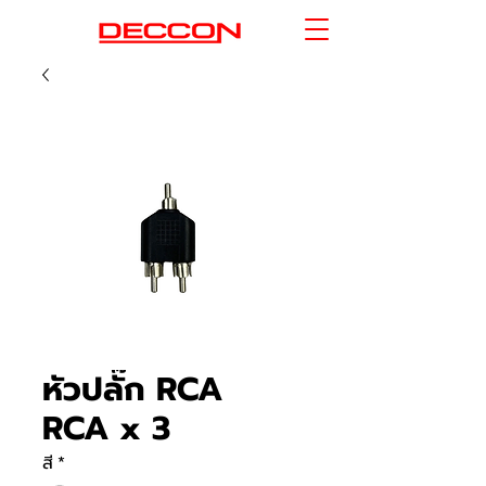
หัวปลั๊ก RCA
RCA x 3
สี
*