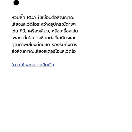
หัวปลั๊ก RCA ใช้เชื่อมต่อสัญญาณ
เสียงและวิดีโอระหว่างอุปกรณ์ต่างๆ
เช่น ทีวี, เครื่องเสียง, หรือเครื่องเล่น
เพลง มั่นใจการเชื่อมต่อที่เสถียรและ
คุณภาพเสียงที่คมชัด รองรับทั้งการ
ส่งสัญญาณเสียงสเตอริโอและวิดีโอ
(ดาวน์โหลดสเปคสินค้า)
หัวปลั๊ก RCA หัวแจ๊ค RCA
x 2
สเปคปลั๊ก
0917001010
RCA
โทรศัพท์
บริษัท ธารบุญเอ็นเตอร์ไพรส์ จำกัด
ให้เราช่วยคุณ
THARNBOON ENTERPRISE CO.,LTD.
(สำนักงานหลัก)
(02) 398 0470-2
(ออฟฟิศ)
คำถามที่พบบ่อย
เกี่ยวกับเรา
ที่อยู่ 28 ซอย อุดมสุข 40 สุขุมวิท 103
อีเมล
ร่วมงานกับเรา
ติดต่อเรา
เขตบางนาเหนือ เเขวงบางนาเหนือ
deccon.official@gmail.com
เเคตตาล็อกสินค้า
ตัวเเทนจำหน่ายเรา
10260 กรุงเทพมหานคร
วัสดุปลั๊ก
เหล็ก
จันทร์ - เสาร์
@deccon