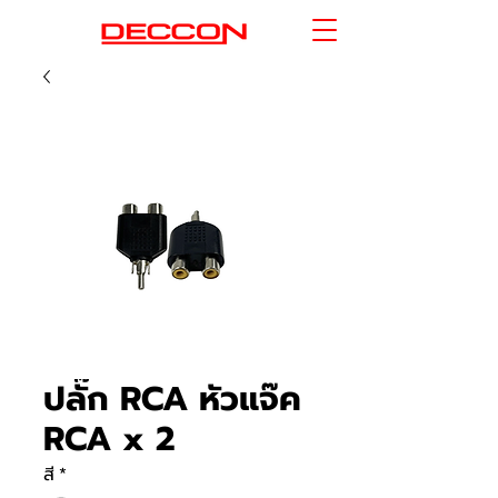
ปลั๊ก RCA หัวแจ๊ค
RCA x 2
สี
*