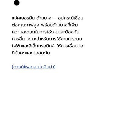
แจ๊คเยอรมัน ด้ามยาง – อุปกรณ์เชื่อม
ต่อคุณภาพสูง พร้อมด้ามยางที่เพิ่ม
ความสะดวกในการใช้งานและป้องกัน
การลื่น เหมาะสำหรับการใช้งานในระบบ
ไฟฟ้าและอิเล็กทรอนิกส์ ให้การเชื่อมต่อ
ที่มั่นคงและปลอดภัย
(ดาวน์โหลดสเปคสินค้า)
แจ๊คเยอรมัน ด้ามยาง
สเปคแจ๊ค
1010000201
เยอรมัน
โทรศัพท์
บริษัท ธารบุญเอ็นเตอร์ไพรส์ จำกัด
ให้เราช่วยคุณ
THARNBOON ENTERPRISE CO.,LTD.
(สำนักงานหลัก)
(02) 398 0470-2
(ออฟฟิศ)
คำถามที่พบบ่อย
เกี่ยวกับเรา
ที่อยู่ 28 ซอย อุดมสุข 40 สุขุมวิท 103
อีเมล
ร่วมงานกับเรา
ติดต่อเรา
เขตบางนาเหนือ เเขวงบางนาเหนือ
deccon.official@gmail.com
เเคตตาล็อกสินค้า
ตัวเเทนจำหน่ายเรา
10260 กรุงเทพมหานคร
วัสดุแจ๊ค
เหล็ก
จันทร์ - เสาร์
@deccon
9.00 - 17.30
Deccon
อาทิตย์ -
ปิดทำการ