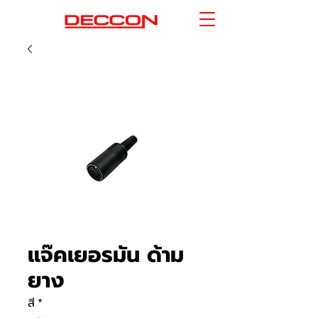
แจ๊คเยอรมัน ด้าม
ยาง
สี
*