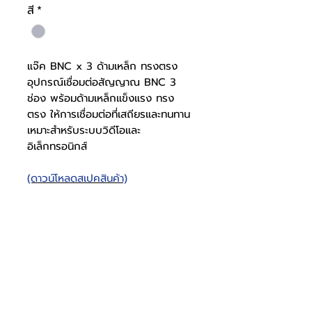
สี
*
แจ๊ค BNC x 3 ด้ามเหล็ก ทรงตรง
อุปกรณ์เชื่อมต่อสัญญาณ BNC 3
ช่อง พร้อมด้ามเหล็กแข็งแรง ทรง
ตรง ให้การเชื่อมต่อที่เสถียรและทนทาน
เหมาะสำหรับระบบวิดีโอและ
อิเล็กทรอนิกส์
(ดาวน์โหลดสเปคสินค้า)
แจ๊ค BNC x 3 ด้ามเหล็ก
ทรงตรง
สเปคแจ๊ค
1005001101
BNC
โทรศัพท์
บริษัท ธารบุญเอ็นเตอร์ไพรส์ จำกัด
ให้เราช่วยคุณ
THARNBOON ENTERPRISE CO.,LTD.
(สำนักงานหลัก)
(02) 398 0470-2
(ออฟฟิศ)
คำถามที่พบบ่อย
เกี่ยวกับเรา
ที่อยู่ 28 ซอย อุดมสุข 40 สุขุมวิท 103
อีเมล
ร่วมงานกับเรา
ติดต่อเรา