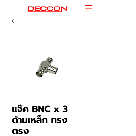
แจ๊ค BNC x 3
ด้ามเหล็ก ทรง
ตรง