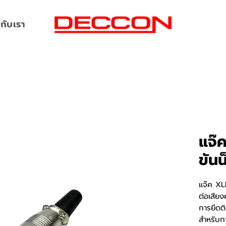
กับเรา
แจ๊
ขัน
แจ๊ค XL
ต่อเสีย
การยึดต
สำหรับก