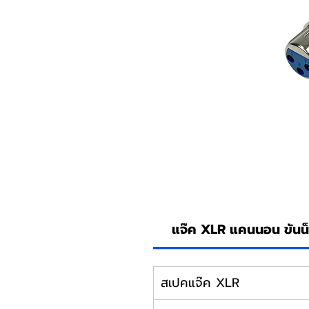
แจ๊ค XLR แคนนอน ขันน
สเปคแจ๊ค XLR