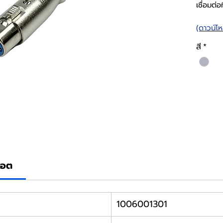
เชื่อมต่
(ดาวน์โ
สี
*
็อต
1006001301