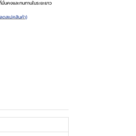
อที่มั่นคงและทนทานในระยะยาว
หลดสเปคสินค้า)