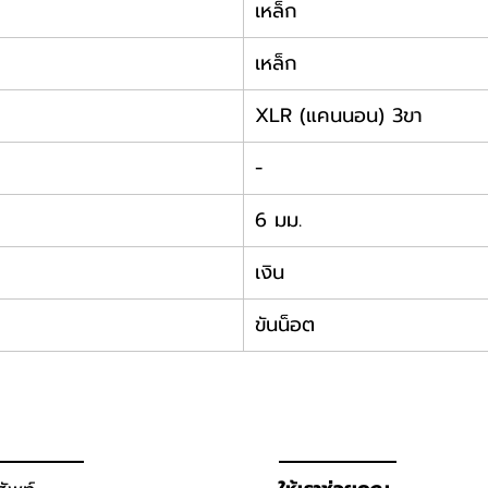
เหล็ก
เหล็ก
XLR (แคนนอน) 3ขา
-
6 มม.
เงิน
ขันน็อต