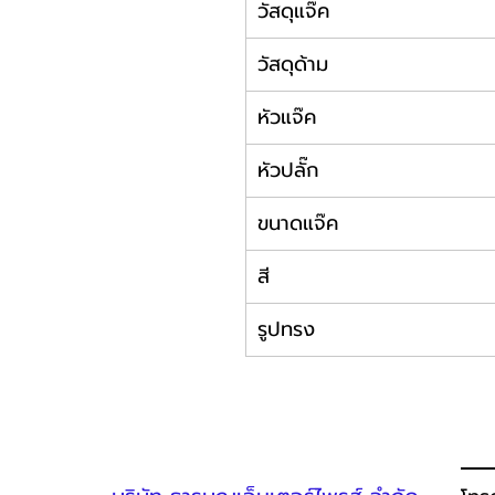
วัสดุแจ๊ค
วัสดุด้าม
หัวแจ๊ค
หัวปลั๊ก
ขนาดแจ๊ค
สี
รูปทรง