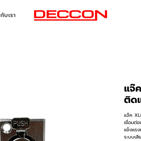
กับเรา
แจ๊
ติด
แจ๊ค XL
เชื่อมต่
แข็งแรง
ระบบเสี