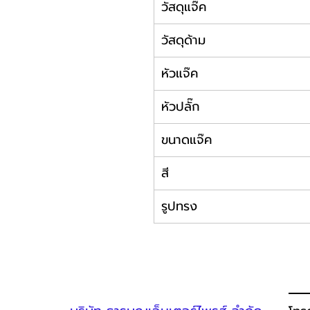
วัสดุแจ๊ค
วัสดุด้าม
หัวแจ๊ค
หัวปลั๊ก
ขนาดแจ๊ค
สี
รูปทรง