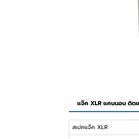
แจ๊ค XLR แคนนอน ติดแ
สเปคแจ๊ค XLR