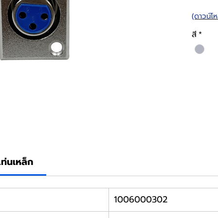
(ดาวน์โ
สี
*
ท่นเหล็ก
1006000302