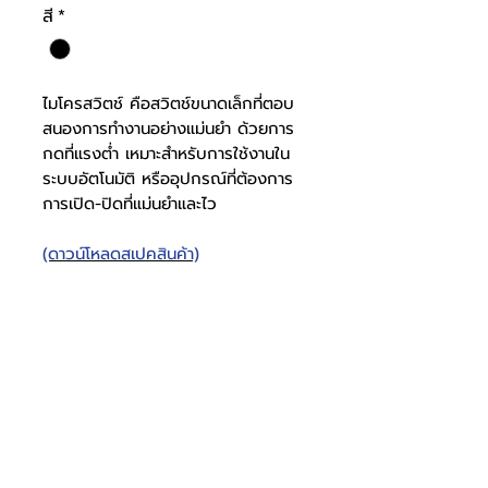
สี
*
ไมโครสวิตช์ คือสวิตช์ขนาดเล็กที่ตอบ
สนองการทำงานอย่างแม่นยำ ด้วยการ
กดที่แรงต่ำ เหมาะสำหรับการใช้งานใน
ระบบอัตโนมัติ หรืออุปกรณ์ที่ต้องการ
การเปิด-ปิดที่แม่นยำและไว
(ดาวน์โหลดสเปคสินค้า)
ไมโครสวิตช์ ทรงหน้าคัน
โยก ขนาดกลาง
ไมโคร
1108000012
สวิตช์
โทรศัพท์
บริษัท ธารบุญเอ็นเตอร์ไพรส์ จำกัด
ให้เราช่วยคุณ
THARNBOON ENTERPRISE CO.,LTD.
(สำนักงานหลัก)
(02) 398 0470-2
(ออฟฟิศ)
คำถามที่พบบ่อย
เกี่ยวกับเรา
ที่อยู่ 28 ซอย อุดมสุข 40 สุขุมวิท 103
อีเมล
ร่วมงานกับเรา
ติดต่อเรา
เขตบางนาเหนือ เเขวงบางนาเหนือ
deccon.official@gmail.com
เเคตตาล็อกสินค้า
ตัวเเทนจำหน่ายเรา
10260 กรุงเทพมหานคร
วัสดุสวิตช์
เหล็ก