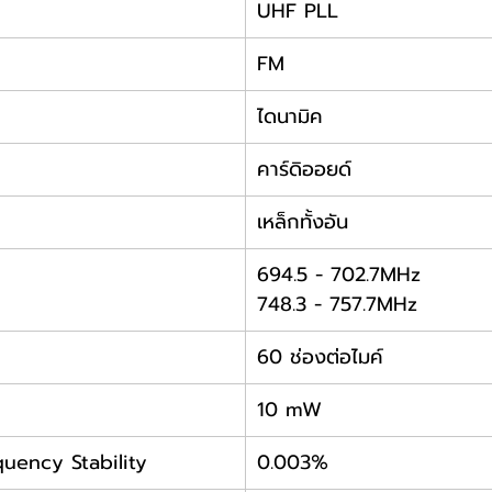
UHF PLL
FM
ไดนามิค
คาร์ดิออยด์
เหล็กทั้งอัน
694.5 - 702.7MHz
748.3 - 757.7MHz
60 ช่องต่อไมค์
10 mW
quency Stability
0.003%