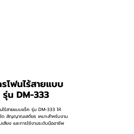
ครโฟนไร้สายแบบ
ค รุ่น DM-333
นไร้สายแบบแร็ค รุ่น DM-333 ให้
ชัด สัญญาณเสถียร เหมาะสำหรับงาน
บเสียง และการใช้งานระดับมืออาชีพ