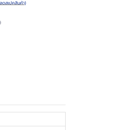
หลดสเปคสินค้า)