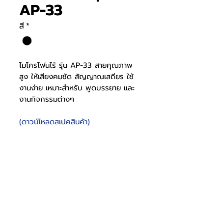
AP-33
สี
*
ไมโครโฟนไร้ รุ่น AP-33 สายคุณภาพ
สูง ให้เสียงคมชัด สัญญาณเสถียร ใช้
งานง่าย เหมาะสำหรับ พูดบรรยาย และ
งานกิจกรรมต่างๆ
(ดาวน์โหลดสเปคสินค้า)
AP-33
ระบบไมค์ Dual
คลื่น
Channel
UHF
โทรศัพท์
บริษัท ธารบุญเอ็นเตอร์ไพรส์ จำกัด
ให้เราช่วยคุณ
THARNBOON ENTERPRISE CO.,LTD.
(สำนักงานหลัก)
(02) 398 0470-2
(ออฟฟิศ)
คำถามที่พบบ่อย
เกี่ยวกับเรา
ที่อยู่ 28 ซอย อุดมสุข 40 สุขุมวิท 103
อีเมล
ร่วมงานกับเรา
ติดต่อเรา
เขตบางนาเหนือ เเขวงบางนาเหนือ
deccon.official@gmail.com
เเคตตาล็อกสินค้า
ตัวเเทนจำหน่ายเรา
10260 กรุงเทพมหานคร
วงจรล็อกเฟสดิ
UHF
จันทร์ - เสาร์