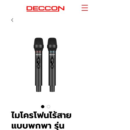
ไมโครโฟนไร้สาย
แบบพกพา รุ่น