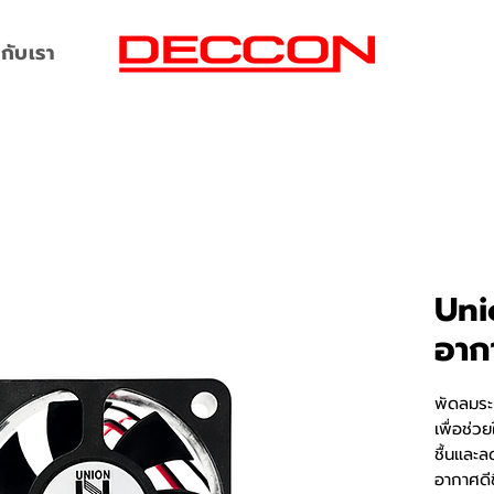
กับเรา
Uni
อาก
พัดลมระ
เพื่อช่
ชื้นและ
อากาศดีข