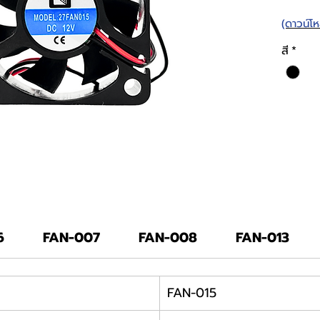
(ดาวน์โ
สี
*
6
FAN-007
FAN-008
FAN-013
FAN-015