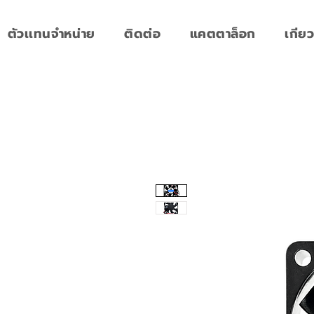
ตัวเเทนจำหน่าย
ติดต่อ
แคตตาล็อก
เกียว