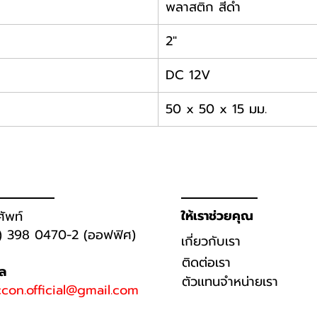
พลาสติก สีดำ
2"
DC 12V
50 x 50 x 15 มม.
ให้เราช่วยคุณ
ศัพท์
) 398 0470-2 (ออฟฟิศ)
เกี่ยวกับเรา
ติดต่อเรา
มล
ตัวเเทนจำหน่ายเรา
con.official@gmail.com