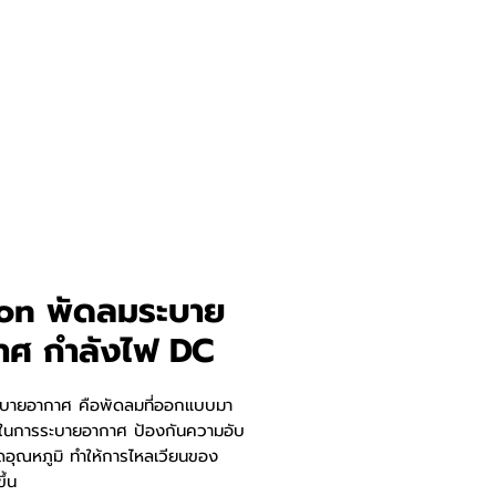
on พัดลมระบาย
าศ กำลังไฟ DC
บายอากาศ คือพัดลมที่ออกแบบมา
วยในการระบายอากาศ ป้องกันความอับ
ลดอุณหภูมิ ทำให้การไหลเวียนของ
ึ้น