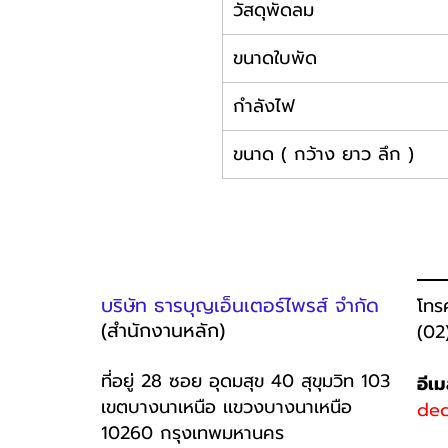
วัสดุพัดลม
ขนาดใบพัด
กำลังไฟ
ขนาด ( กว้าง ยาว ลึก )
บริษัท ธารบุญเอ็นเตอร์ไพรส์ จำกัด
โทร
(สำนักงานหลัก)
(02
ที่อยู่ 28 ซอย อุดมสุข 40 สุขุมวิท 103
อีเ
เขตบางนาเหนือ เเขวงบางนาเหนือ
dec
10260 กรุงเทพมหานคร