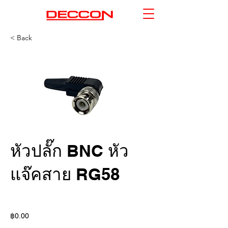
< Back
หัวปลั๊ก BNC หัว
แจ๊คสาย RG58
฿0.00