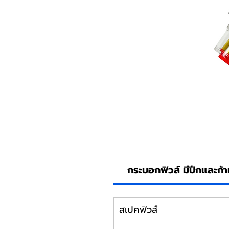
กระบอกฟิวส์ มีปีกและก้า
สเปคฟิวส์