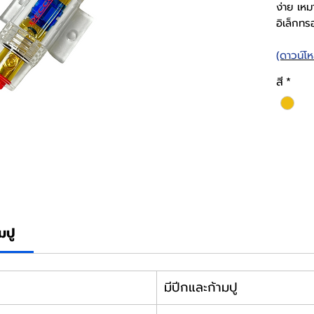
ง่าย เห
อิเล็กทร
(ดาวน์โ
สี
*
มปู
มีปีกและก้ามปู