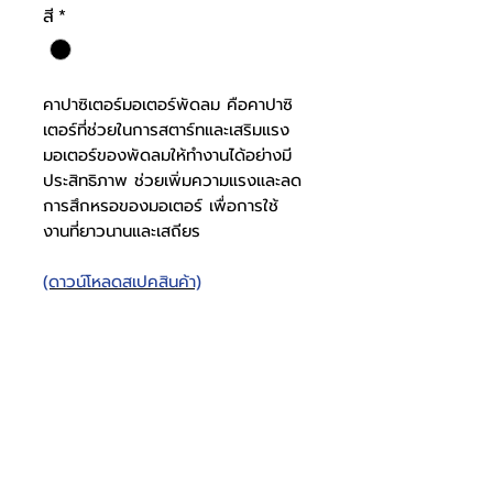
สี
*
คาปาซิเตอร์มอเตอร์พัดลม คือคาปาซิ
เตอร์ที่ช่วยในการสตาร์ทและเสริมแรง
มอเตอร์ของพัดลมให้ทำงานได้อย่างมี
ประสิทธิภาพ ช่วยเพิ่มความแรงและลด
การสึกหรอของมอเตอร์ เพื่อการใช้
งานที่ยาวนานและเสถียร
(ดาวน์โหลดสเปคสินค้า)
คาปาซิเตอร์มอเตอร์พัดลม
ไร้สาย
สเปคคาปาซิ
ไม่มีสาย
เตอร์
โทรศัพท์
บริษัท ธารบุญเอ็นเตอร์ไพรส์ จำกัด
ให้เราช่วยคุณ
THARNBOON ENTERPRISE CO.,LTD.
(สำนักงานหลัก)
(02) 398 0470-2
(ออฟฟิศ)
คำถามที่พบบ่อย
เกี่ยวกับเรา
ที่อยู่ 28 ซอย อุดมสุข 40 สุขุมวิท 103
อีเมล
ร่วมงานกับเรา
ติดต่อเรา