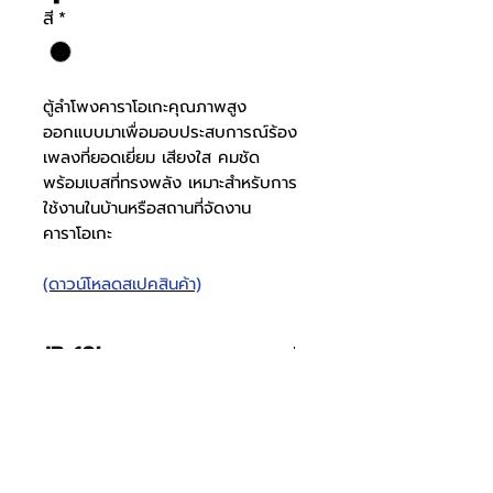
สี
*
ตู้ลำโพงคาราโอเกะคุณภาพสูง
ออกแบบมาเพื่อมอบประสบการณ์ร้อง
เพลงที่ยอดเยี่ยม เสียงใส คมชัด
พร้อมเบสที่ทรงพลัง เหมาะสำหรับการ
ใช้งานในบ้านหรือสถานที่จัดงาน
คาราโอเกะ
(ดาวน์โหลดสเปคสินค้า)
JB-10L
ระบบเสียง
2 ทาง
JB-12L
วัสดุตู้ลำโพง
ไม้ สีดำ
ระบบเสียง
3 ทาง