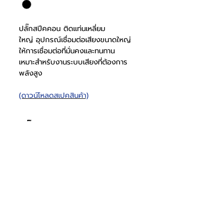
ปลั๊กสปีคคอน ติดแท่นเหลี่ยม
ใหญ่ อุปกรณ์เชื่อมต่อเสียงขนาดใหญ่
ให้การเชื่อมต่อที่มั่นคงและทนทาน
เหมาะสำหรับงานระบบเสียงที่ต้องการ
พลังสูง
(ดาวน์โหลดสเปคสินค้า)
ปลั๊กสปีคคอน ติดแท่น
เหลี่ยมใหญ่
สเปคปลั๊กส
1017000101
ปีคคอน
โทรศัพท์
บริษัท ธารบุญเอ็นเตอร์ไพรส์ จำกัด
ให้เราช่วยคุณ
THARNBOON ENTERPRISE CO.,LTD.
(สำนักงานหลัก)
(02) 398 0470-2
(ออฟฟิศ)
คำถามที่พบบ่อย
เกี่ยวกับเรา
ที่อยู่ 28 ซอย อุดมสุข 40 สุขุมวิท 103
อีเมล
ร่วมงานกับเรา
ติดต่อเรา
เขตบางนาเหนือ เเขวงบางนาเหนือ
deccon.official@gmail.com
เเคตตาล็อกสินค้า
ตัวเเทนจำหน่ายเรา
10260 กรุงเทพมหานคร
วัสดุแจ๊ค
พลาสติก
จันทร์ - เสาร์
@deccon
9.00 - 17.30
Deccon
อาทิตย์ -
ปิดทำการ