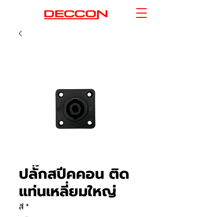
ปลั๊กสปีคคอน ติด
แท่นเหลี่ยมใหญ่
สี
*