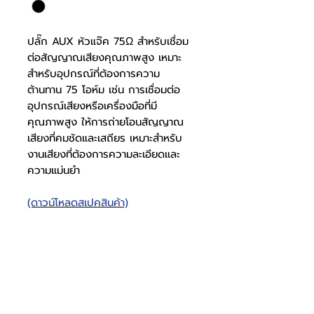
ปลั๊ก AUX หัวแจ๊ค 75Ω สำหรับเชื่อม
ต่อสัญญาณเสียงคุณภาพสูง เหมาะ
สำหรับอุปกรณ์ที่ต้องการความ
ต้านทาน 75 โอห์ม เช่น การเชื่อมต่อ
อุปกรณ์เสียงหรือเครื่องมือที่มี
คุณภาพสูง ให้การถ่ายโอนสัญญาณ
เสียงที่คมชัดและเสถียร เหมาะสำหรับ
งานเสียงที่ต้องการความละเอียดและ
ความแม่นยำ
(ดาวน์โหลดสเปคสินค้า)
ปลั๊ก AUX หัวแจ๊ค 75Ω
สเปคปลั๊ก
0921001003
AUX 3.5
โทรศัพท์
บริษัท ธารบุญเอ็นเตอร์ไพรส์ จำกัด
ให้เราช่วยคุณ
THARNBOON ENTERPRISE CO.,LTD.
(สำนักงานหลัก)
(02) 398 0470-2
(ออฟฟิศ)
คำถามที่พบบ่อย
เกี่ยวกับเรา