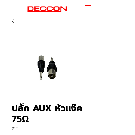
ปลั๊ก AUX หัวแจ๊ค
75Ω
สี
*