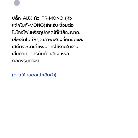
ปลั๊ก AUX หัว TR-MONO (หัว
แจ๊คไมค์-MONO)สำหรับเชื่อมต่อ
ไมโครโฟนหรืออุปกรณ์ที่ใช้สัญญาณ
เสียงโมโน ให้คุณภาพเสียงที่คมชัดและ
เสถียรเหมาะสำหรับการใช้งานในงาน
เสียงสด, การบันทึกเสียง หรือ
กิจกรรมต่างๆ
(ดาวน์โหลดสเปคสินค้า)
ปลั๊ก AUX ไมค์-MONO 3.5
มม.
สเปคปลั๊ก
0921001006
AUX 3.5
โทรศัพท์
บริษัท ธารบุญเอ็นเตอร์ไพรส์ จำกัด
ให้เราช่วยคุณ
THARNBOON ENTERPRISE CO.,LTD.
(สำนักงานหลัก)
(02) 398 0470-2
(ออฟฟิศ)
คำถามที่พบบ่อย
เกี่ยวกับเรา
มม.
ที่อยู่ 28 ซอย อุดมสุข 40 สุขุมวิท 103
อีเมล
ร่วมงานกับเรา
ติดต่อเรา
เขตบางนาเหนือ เเขวงบางนาเหนือ
deccon.official@gmail.com
เเคตตาล็อกสินค้า
ตัวเเทนจำหน่ายเรา
10260 กรุงเทพมหานคร