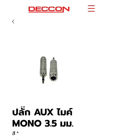
ปลั๊ก AUX ไมค์
MONO 3.5 มม.
สี
*