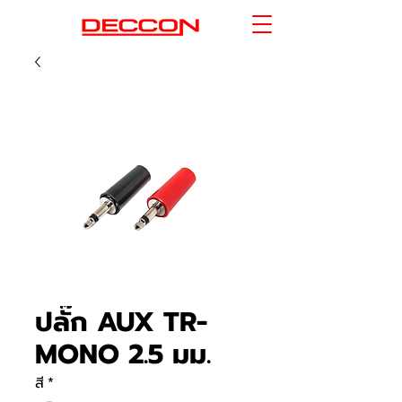
ปลั๊ก AUX TR-
MONO 2.5 มม.
สี
*