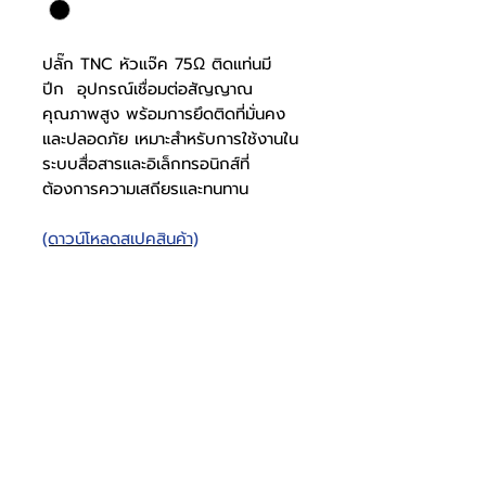
ปลั๊ก TNC หัวแจ๊ค 75Ω ติดแท่นมี
ปีก อุปกรณ์เชื่อมต่อสัญญาณ
คุณภาพสูง พร้อมการยึดติดที่มั่นคง
และปลอดภัย เหมาะสำหรับการใช้งานใน
ระบบสื่อสารและอิเล็กทรอนิกส์ที่
ต้องการความเสถียรและทนทาน
(ดาวน์โหลดสเปคสินค้า)
ปลั๊ก TNC หัวแจ๊ค 75Ω ติด
แท่น มีปีก
สเปคปลั๊ก
1001000102
TNC
โทรศัพท์
บริษัท ธารบุญเอ็นเตอร์ไพรส์ จำกัด
ให้เราช่วยคุณ
THARNBOON ENTERPRISE CO.,LTD.
(สำนักงานหลัก)
(02) 398 0470-2
(ออฟฟิศ)
คำถามที่พบบ่อย
เกี่ยวกับเรา
ที่อยู่ 28 ซอย อุดมสุข 40 สุขุมวิท 103
อีเมล
ร่วมงานกับเรา
ติดต่อเรา
เขตบางนาเหนือ เเขวงบางนาเหนือ
deccon.official@gmail.com
เเคตตาล็อกสินค้า
ตัวเเทนจำหน่ายเรา
10260 กรุงเทพมหานคร
วัสดุแจ๊ค
เหล็ก
จันทร์ - เสาร์
@deccon