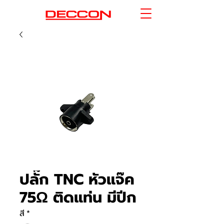
ปลั๊ก TNC หัวแจ๊ค
75Ω ติดแท่น มีปีก
สี
*