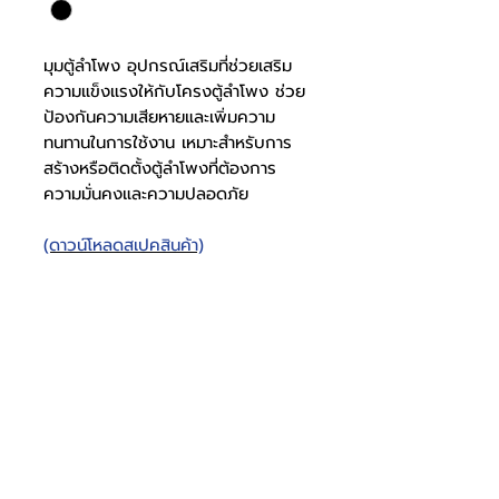
มุมตู้ลำโพง อุปกรณ์เสริมที่ช่วยเสริม
ความแข็งแรงให้กับโครงตู้ลำโพง ช่วย
ป้องกันความเสียหายและเพิ่มความ
ทนทานในการใช้งาน เหมาะสำหรับการ
สร้างหรือติดตั้งตู้ลำโพงที่ต้องการ
ความมั่นคงและความปลอดภัย
(ดาวน์โหลดสเปคสินค้า)
BJ-08
วัสดุมุม
พลาสติก
สีดำ
โทรศัพท์
บริษัท ธารบุญเอ็นเตอร์ไพรส์ จำกัด
ให้เราช่วยคุณ
THARNBOON ENTERPRISE CO.,LTD.
(สำนักงานหลัก)
(02) 398 0470-2
(ออฟฟิศ)
คำถามที่พบบ่อย
เกี่ยวกับเรา
ที่อยู่ 28 ซอย อุดมสุข 40 สุขุมวิท 103
อีเมล
ร่วมงานกับเรา
ติดต่อเรา
เขตบางนาเหนือ เเขวงบางนาเหนือ
deccon.official@gmail.com
เเคตตาล็อกสินค้า
ตัวเเทนจำหน่ายเรา
10260 กรุงเทพมหานคร
ขนาด ( ก x
65 x 65 x
จันทร์ - เสาร์
@deccon
9.00 - 17.30
ย x ล )
65 มม.
Deccon
อาทิตย์ -
ปิดทำการ