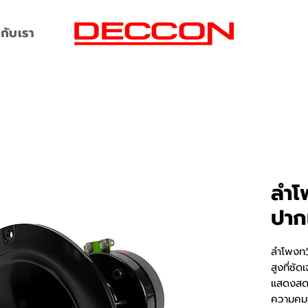
กับเรา
ลำโ
ปาก
ลำโพงทว
สูงที่ชั
แสดงสด แ
ความคมช