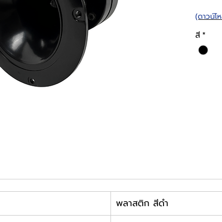
(ดาวน์โ
สี
*
พลาสติก สีดำ