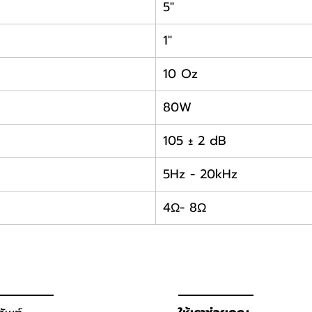
5"
1"
10 Oz
80W
105 ± 2 dB
5Hz - 20kHz
4Ω- 8Ω