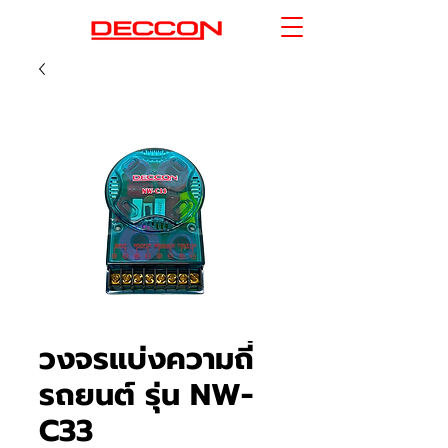
วงจรแบ่งความถี่
รถยนต์ รุ่น NW-
C33