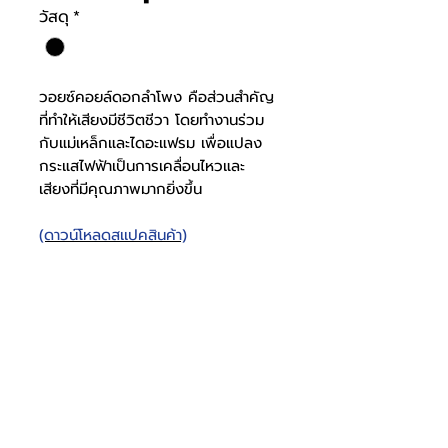
วัสดุ
*
วอยซ์คอยล์ดอกลำโพง คือส่วนสำคัญ
ที่ทำให้เสียงมีชีวิตชีวา โดยทำงานร่วม
กับแม่เหล็กและไดอะแฟรม เพื่อแปลง
กระแสไฟฟ้าเป็นการเคลื่อนไหวและ
เสียงที่มีคุณภาพมากยิ่งขึ้น
(ดาวน์โหลดสเเปคสินค้า)
TW-1
วัสดุวอยซ์คอยล์
ทองแดง
โทรศัพท์
บริษัท ธารบุญเอ็นเตอร์ไพรส์ จำกัด
ให้เราช่วยคุณ
THARNBOON ENTERPRISE CO.,LTD.
(สำนักงานหลัก)
(02) 398 0470-2
(ออฟฟิศ)
วอยซ์คอยล์เส้น
1"
คำถามที่พบบ่อย
เกี่ยวกับเรา
ที่อยู่ 28 ซอย อุดมสุข 40 สุขุมวิท 103
อีเมล
ร่วมงานกับเรา
ติดต่อเรา
เขตบางนาเหนือ เเขวงบางนาเหนือ
deccon.official@gmail.com
เเคตตาล็อกสินค้า
ตัวเเทนจำหน่ายเรา
10260 กรุงเทพมหานคร
ผ่าศูนย์กลาง
จันทร์ - เสาร์
@deccon
9.00 - 17.30