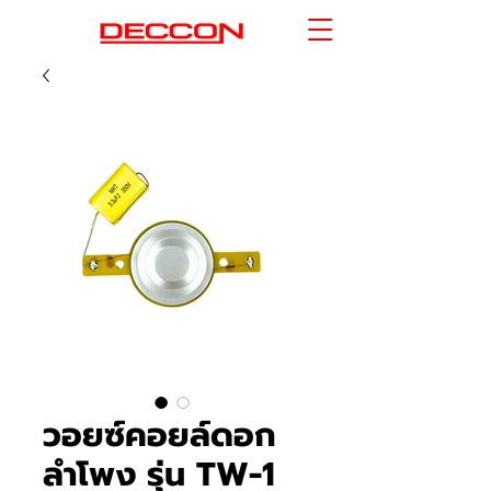
วอยซ์คอยล์ดอก
ลำโพง รุ่น TW-1