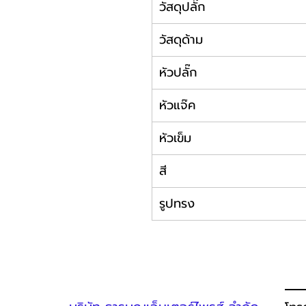
วัสดุปลั๊ก
วัสดุด้าม
หัวปลั๊ก
หัวแจ๊ค
หัวเข็ม
สี
รูปทรง