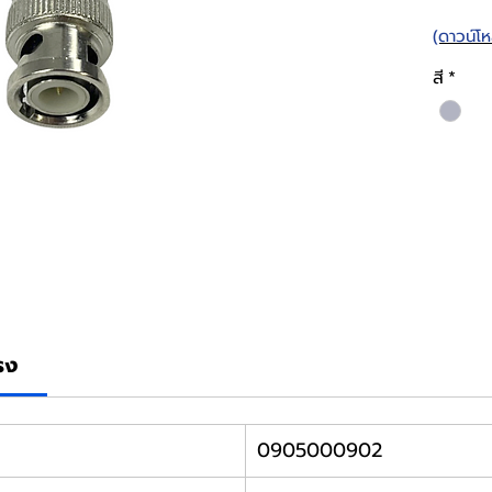
(ดาวน์โ
สี
*
รง
0905000902