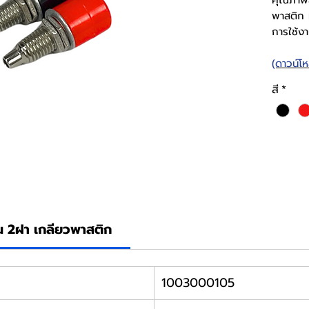
คุณภาพส
พาสติก 
การใช้ง
(ดาวน์โ
สี
*
น 2ฝา เกลียวพาสติก
1003000105