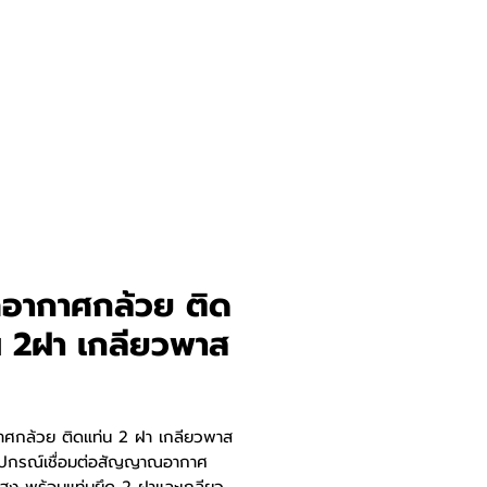
คอากาศกล้วย ติด
น 2ฝา เกลียวพาส
าศกล้วย ติดแท่น 2 ฝา เกลียวพาส
ุปกรณ์เชื่อมต่อสัญญาณอากาศ