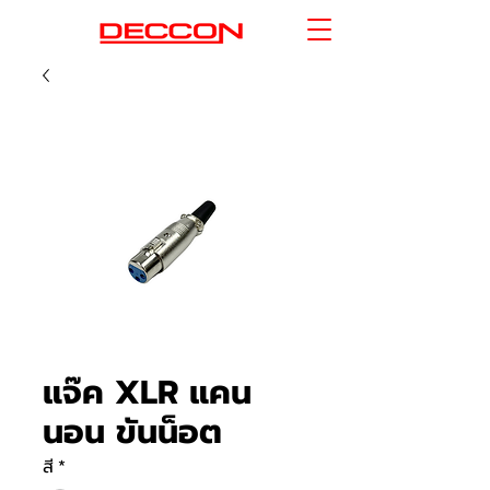
แจ๊ค XLR แคน
นอน ขันน็อต
สี
*