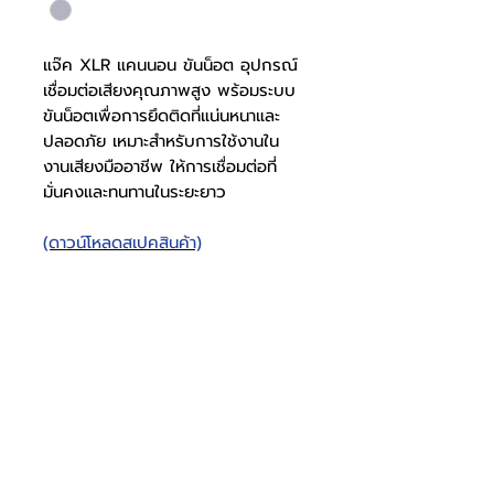
แจ๊ค XLR แคนนอน ขันน็อต อุปกรณ์
เชื่อมต่อเสียงคุณภาพสูง พร้อมระบบ
ขันน็อตเพื่อการยึดติดที่แน่นหนาและ
ปลอดภัย เหมาะสำหรับการใช้งานใน
งานเสียงมืออาชีพ ให้การเชื่อมต่อที่
มั่นคงและทนทานในระยะยาว
(ดาวน์โหลดสเปคสินค้า)
แจ๊ค XLR แคนนอน ขัน
น็อต
สเปคแจ๊ค
1006001301
XLR
โทรศัพท์
บริษัท ธารบุญเอ็นเตอร์ไพรส์ จำกัด
ให้เราช่วยคุณ
THARNBOON ENTERPRISE CO.,LTD.
(สำนักงานหลัก)
(02) 398 0470-2
(ออฟฟิศ)
คำถามที่พบบ่อย
เกี่ยวกับเรา
ที่อยู่ 28 ซอย อุดมสุข 40 สุขุมวิท 103
อีเมล
ร่วมงานกับเรา
ติดต่อเรา
เขตบางนาเหนือ เเขวงบางนาเหนือ
deccon.official@gmail.com
เเคตตาล็อกสินค้า
ตัวเเทนจำหน่ายเรา
10260 กรุงเทพมหานคร
วัสดุแจ๊ค
เหล็ก
จันทร์ - เสาร์
@deccon