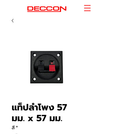
แท็ปลำโพง 57
มม. x 57 มม.
สี
*