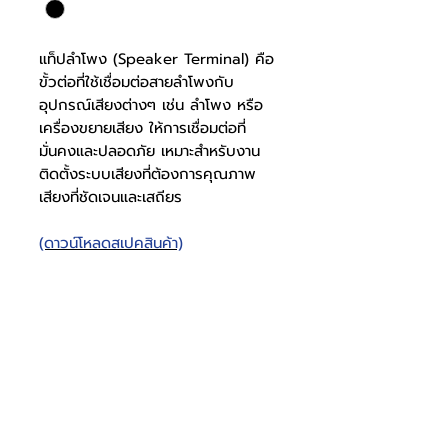
แท็ปลำโพง (Speaker Terminal) คือ
ขั้วต่อที่ใช้เชื่อมต่อสายลำโพงกับ
อุปกรณ์เสียงต่างๆ เช่น ลำโพง หรือ
เครื่องขยายเสียง ให้การเชื่อมต่อที่
มั่นคงและปลอดภัย เหมาะสำหรับงาน
ติดตั้งระบบเสียงที่ต้องการคุณภาพ
เสียงที่ชัดเจนและเสถียร
(ดาวน์โหลดสเปคสินค้า)
แท็ปลำโพง 57 มม. x 57
มม.
สเปคแท็ป
0801000007
โทรศัพท์
บริษัท ธารบุญเอ็นเตอร์ไพรส์ จำกัด
ให้เราช่วยคุณ
THARNBOON ENTERPRISE CO.,LTD.
(สำนักงานหลัก)
(02) 398 0470-2
(ออฟฟิศ)
วัสดุแท็ป
พลาสติกหนา
คำถามที่พบบ่อย
เกี่ยวกับเรา
ที่อยู่ 28 ซอย อุดมสุข 40 สุขุมวิท 103
อีเมล
ร่วมงานกับเรา
ติดต่อเรา
เขตบางนาเหนือ เเขวงบางนาเหนือ
deccon.official@gmail.com
เเคตตาล็อกสินค้า
ตัวเเทนจำหน่ายเรา
10260 กรุงเทพมหานคร