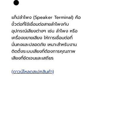
แท็ปลำโพง (Speaker Terminal) คือ
ขั้วต่อที่ใช้เชื่อมต่อสายลำโพงกับ
อุปกรณ์เสียงต่างๆ เช่น ลำโพง หรือ
เครื่องขยายเสียง ให้การเชื่อมต่อที่
มั่นคงและปลอดภัย เหมาะสำหรับงาน
ติดตั้งระบบเสียงที่ต้องการคุณภาพ
เสียงที่ชัดเจนและเสถียร
(ดาวน์โหลดสเปคสินค้า)
เหลี่ยมผืนผ้า 2P
สเปคแท็ป
0801000008
โทรศัพท์
บริษัท ธารบุญเอ็นเตอร์ไพรส์ จำกัด
ให้เราช่วยคุณ
THARNBOON ENTERPRISE CO.,LTD.
(สำนักงานหลัก)
(02) 398 0470-2
(ออฟฟิศ)
วัสดุแท็ป
พลาสติก
คำถามที่พบบ่อย
เกี่ยวกับเรา
ที่อยู่ 28 ซอย อุดมสุข 40 สุขุมวิท 103
อีเมล
ร่วมงานกับเรา
ติดต่อเรา
เขตบางนาเหนือ เเขวงบางนาเหนือ
deccon.official@gmail.com
เเคตตาล็อกสินค้า
ตัวเเทนจำหน่ายเรา
10260 กรุงเทพมหานคร
จันทร์ - เสาร์
@deccon