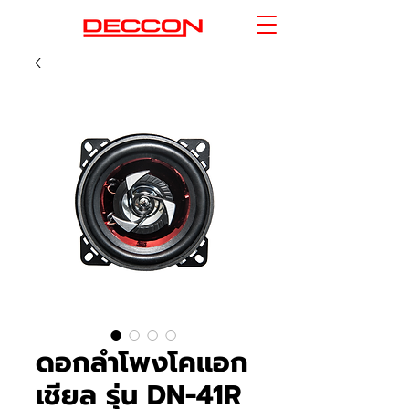
ดอกลำโพงโคแอก
เชียล รุ่น DN-41R