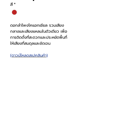
สี
*
ดอกลำโพงโคแอกเชียล รวมเสียง
กลางและเสียงแหลมในตัวเดียว เพื่อ
การติดตั้งที่สะดวกและประหยัดพื้นที่
ให้เสียงที่สมดุลและชัดเจน
(ดาวน์โหลดสเปคสินค้า)
DN-41R
ระบบเสียง
2 ทาง
โทรศัพท์
บริษัท ธารบุญเอ็นเตอร์ไพรส์ จำกัด
ให้เราช่วยคุณ
THARNBOON ENTERPRISE CO.,LTD.
(สำนักงานหลัก)
(02) 398 0470-2
(ออฟฟิศ)
วัสดุลำโพง
เหล็ก สี
คำถามที่พบบ่อย
เกี่ยวกับเรา
ที่อยู่ 28 ซอย อุดมสุข 40 สุขุมวิท 103
อีเมล
ร่วมงานกับเรา
ติดต่อเรา
เขตบางนาเหนือ เเขวงบางนาเหนือ
deccon.official@gmail.com
เเคตตาล็อกสินค้า
ตัวเเทนจำหน่ายเรา
10260 กรุงเทพมหานคร
แดง
จันทร์ - เสาร์
@deccon
9.00 - 17.30
Deccon
อาทิตย์ -
ปิดทำการ
www.decconofficial.com