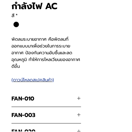
กำลังไฟ AC
สี
*
พัดลมระบายอากาศ คือพัดลมที่
ออกแบบมาเพื่อช่วยในการระบาย
อากาศ ป้องกันความอับชื้นและลด
อุณหภูมิ ทำให้การไหลเวียนของอากาศ
ดีขึ้น
(ดาวน์โหลดสเปคสินค้า)
FAN-010
สเปคพัดลม
FAN-010
FAN-003
วัสดุพัดลม
เหล็ก สีดำ
สเปคพัดลม
FAN-003
FAN-020