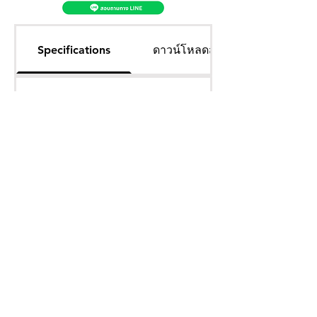
Specifications
ดาวน์โหลดสเเปคสินค้า
โทรศัพท์
บริษัท ธารบุญเอ็นเตอร์ไพรส์ จำกัด
ให้เราช่วยคุณ
THARNBOON ENTERPRISE CO.,LTD.
(สำนักงานหลัก)
(02) 398 0470-2
(ออฟฟิศ)
คำถามที่พบบ่อย
เกี่ยวกับเรา
ที่อยู่ 28 ซอย อุดมสุข 40 สุขุมวิท 103
อีเมล
ร่วมงานกับเรา
ติดต่อเรา
เขตบางนาเหนือ เเขวงบางนาเหนือ
deccon.official@gmail.com
เเคตตาล็อกสินค้า
ตัวเเทนจำหน่ายเรา
10260 กรุงเทพมหานคร
จันทร์ - เสาร์
@deccon
9.00 - 17.30
Deccon